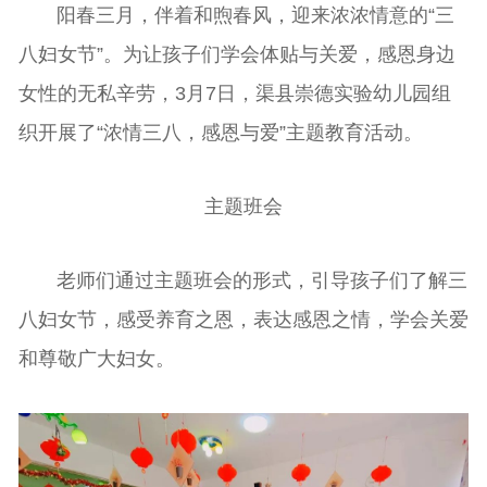
阳春三月，伴着和煦春风，迎来浓浓情意的“三
八妇女节”。为让孩子们学会体贴与关爱，感恩身边
女性的无私辛劳，3月7日，渠县崇德实验幼儿园组
织开展了“浓情三八，感恩与爱”主题教育活动。
主题班会
老师们通过主题班会的形式，引导孩子们了解三
八妇女节，感受养育之恩，表达感恩之情，学会关爱
和尊敬广大妇女。